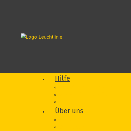
Hilfe
Was wir für Sie tun können
Wie wir Sie unterstützen
Vorfall melden
Über uns
Beratung
Onlineberatung