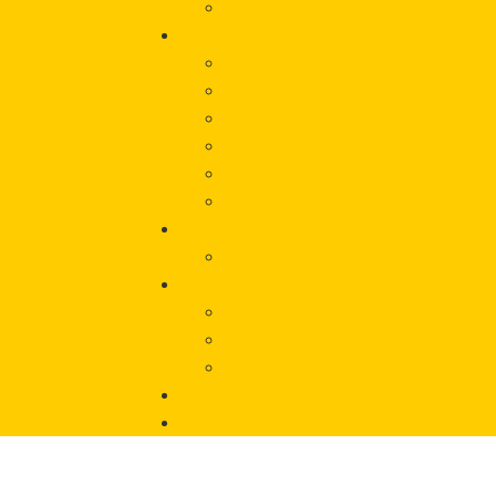
Vorfall melden
Über uns
Beratung
Onlineberatung
Unterstützung von Betroffeneni
Träger
Beirat
Werbematerial
Aktuelles
Veranstaltungen
Wissen
Glossar
Links
Literatur
Chronik
Vorfall melden