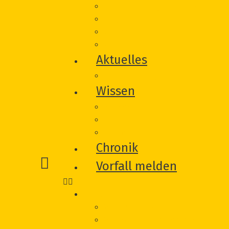
Unterstützung von Betroffeneni
Träger
Beirat
Werbematerial
Aktuelles
Veranstaltungen
Wissen
Glossar
Links
Literatur
Chronik
Vorfall melden
Hilfe
Was wir für Sie tun können
Wie wir Sie unterstützen