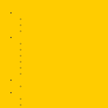
Startseite
Hilfe
Was wir für Sie tun können
Wie wir Sie unterstützen
Vorfall melden
Über uns
Beratung
Onlineberatung
Unterstützung von Betroffeneninitiativen
Träger
Beirat
Werbematerial
Aktuelles
Veranstaltungen
Wissen
Glossar
Links