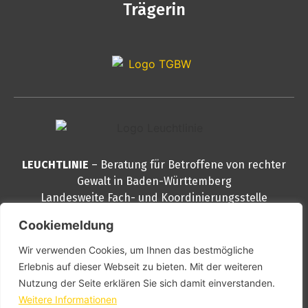
Trägerin
LEUCHTLINIE
– Beratung für Betroffene von rechter
Gewalt in Baden-Württemberg
Landesweite Fach- und Koordinierungsstelle
Reinsburgstraße 82
Cookiemeldung
70178 Stuttgart
Wir verwenden Cookies, um Ihnen das bestmögliche
Telefon
0711 – 888 999 30
Erlebnis auf dieser Webseit zu bieten. Mit der weiteren
E-Mail
info@leuchtlinie.de
Nutzung der Seite erklären Sie sich damit einverstanden.
PGP
kontakt@leuchtlinie.de
Weitere Informationen
Schlüssel downloaden