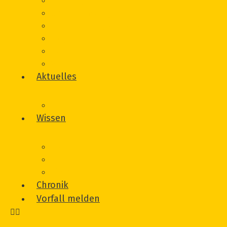
Beratung
Onlineberatung
Unterstützung von Betroffeneninitiativen
Träger
Beirat
Werbematerial
Aktuelles
Veranstaltungen
Wissen
Glossar
Links
Literatur
Chronik
Vorfall melden