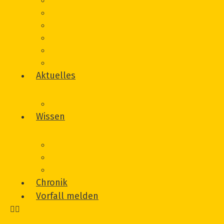
Beratung
Onlineberatung
Unterstützung von Betroffeneninitiativen
Träger
Beirat
Werbematerial
Aktuelles
Veranstaltungen
Wissen
Glossar
Links
Literatur
Chronik
Vorfall melden