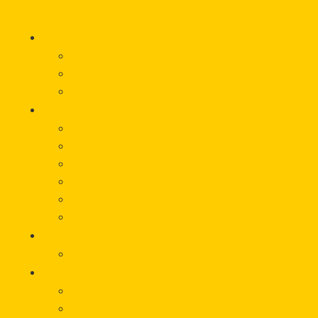
Startseite
Hilfe
Was wir für Sie tun können
Wie wir Sie unterstützen
Vorfall melden
Über uns
Beratung
Onlineberatung
Unterstützung von Betroffeneninitiativen
Träger
Beirat
Werbematerial
Aktuelles
Veranstaltungen
Wissen
Glossar
Links