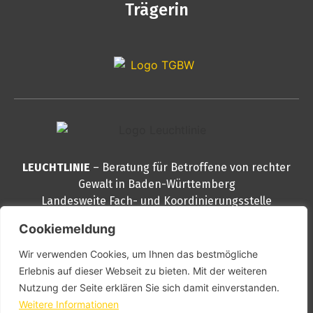
Trägerin
LEUCHTLINIE
– Beratung für Betroffene von rechter
Gewalt in Baden-Württemberg
Landesweite Fach- und Koordinierungsstelle
Reinsburgstraße 82
Cookiemeldung
70178 Stuttgart
Wir verwenden Cookies, um Ihnen das bestmögliche
Telefon
0711 – 888 999 30
Erlebnis auf dieser Webseit zu bieten. Mit der weiteren
E-Mail
info@leuchtlinie.de
Nutzung der Seite erklären Sie sich damit einverstanden.
PGP
kontakt@leuchtlinie.de
Weitere Informationen
Schlüssel downloaden