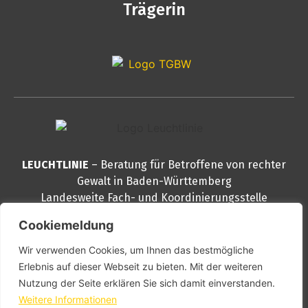
Trägerin
LEUCHTLINIE
– Beratung für Betroffene von rechter
Gewalt in Baden-Württemberg
Landesweite Fach- und Koordinierungsstelle
Reinsburgstraße 82
Cookiemeldung
70178 Stuttgart
Wir verwenden Cookies, um Ihnen das bestmögliche
Telefon
0711 – 888 999 30
Erlebnis auf dieser Webseit zu bieten. Mit der weiteren
E-Mail
info@leuchtlinie.de
Nutzung der Seite erklären Sie sich damit einverstanden.
PGP
kontakt@leuchtlinie.de
Weitere Informationen
Schlüssel downloaden