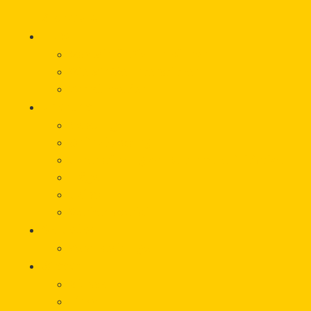
Startseite
Hilfe
Was wir für Sie tun können
Wie wir Sie unterstützen
Vorfall melden
Über uns
Beratung
Onlineberatung
Unterstützung von Betroffeneninitiativen
Träger
Beirat
Werbematerial
Aktuelles
Veranstaltungen
Wissen
Glossar
Links