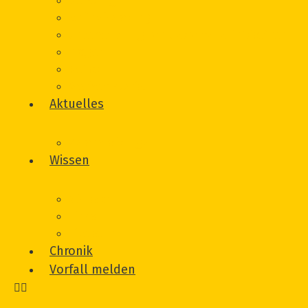
Beratung
Onlineberatung
Unterstützung von Betroffeneninitiativen
Träger
Beirat
Werbematerial
Aktuelles
Veranstaltungen
Wissen
Glossar
Links
Literatur
Chronik
Vorfall melden