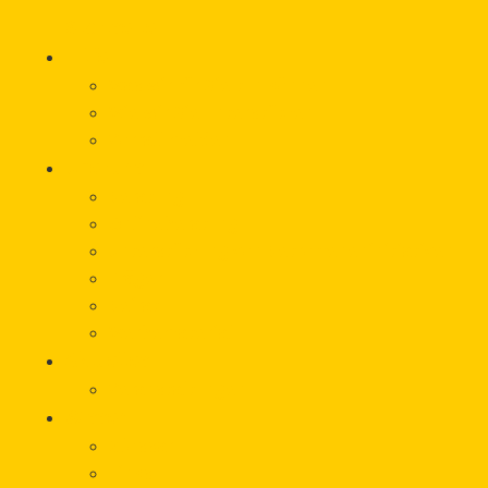
Startseite
Hilfe
Was wir für Sie tun können
Wie wir Sie unterstützen
Vorfall melden
Über uns
Beratung
Onlineberatung
Unterstützung von Betroffeneninitiativen
Träger
Beirat
Werbematerial
Aktuelles
Veranstaltungen
Wissen
Glossar
Links