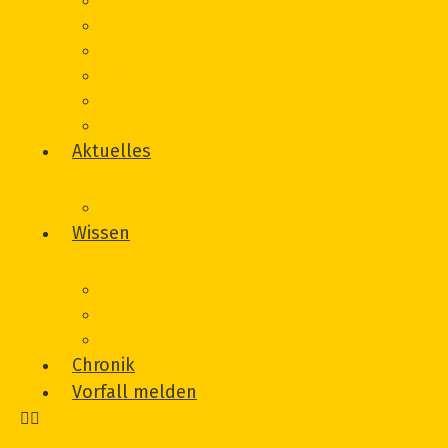
Beratung
Onlineberatung
Unterstützung von Betroffeneninitiativen
Träger
Beirat
Werbematerial
Aktuelles
Veranstaltungen
Wissen
Glossar
Links
Literatur
Chronik
Vorfall melden