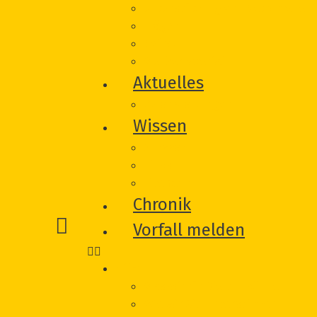
Unterstützung von Betroffeneni
Träger
Beirat
Werbematerial
Aktuelles
Veranstaltungen
Wissen
Glossar
Links
Literatur
Chronik
Vorfall melden
Hilfe
Was wir für Sie tun können
Wie wir Sie unterstützen