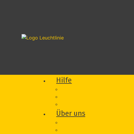
Hilfe
Was wir für Sie tun können
Wie wir Sie unterstützen
Vorfall melden
Über uns
Beratung
Onlineberatung