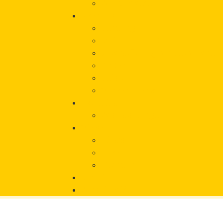
Vorfall melden
Über uns
Beratung
Onlineberatung
Unterstützung von Betroffeneni
Träger
Beirat
Werbematerial
Aktuelles
Veranstaltungen
Wissen
Glossar
Links
Literatur
Chronik
Vorfall melden