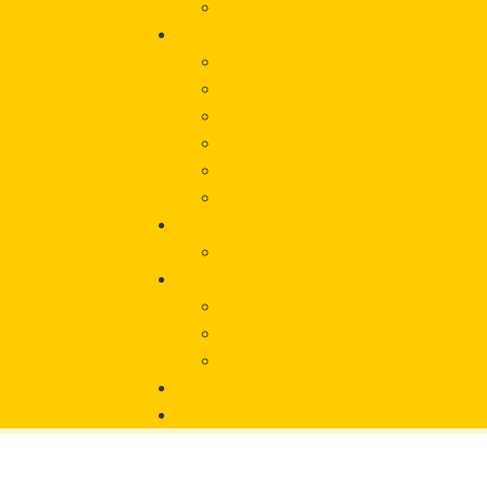
Vorfall melden
Über uns
Beratung
Onlineberatung
Unterstützung von Betroffeneni
Träger
Beirat
Werbematerial
Aktuelles
Veranstaltungen
Wissen
Glossar
Links
Literatur
Chronik
Vorfall melden