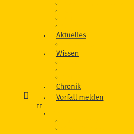
Unterstützung von Betroffeneni
Träger
Beirat
Werbematerial
Aktuelles
Veranstaltungen
Wissen
Glossar
Links
Literatur
Chronik
Vorfall melden
Hilfe
Was wir für Sie tun können
Wie wir Sie unterstützen