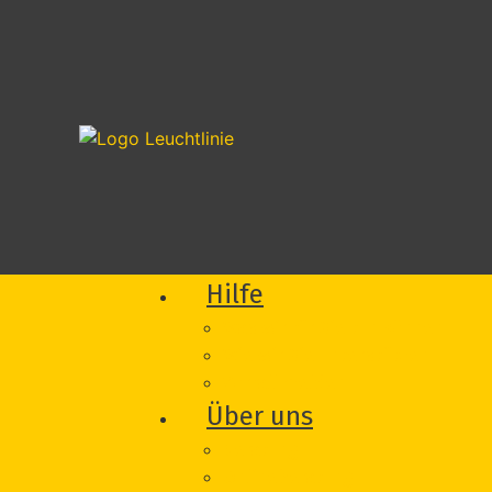
Hilfe
Was wir für Sie tun können
Wie wir Sie unterstützen
Vorfall melden
Über uns
Beratung
Onlineberatung