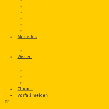
Beratung
Onlineberatung
Unterstützung von Betroffeneninitiativen
Träger
Beirat
Werbematerial
Aktuelles
Veranstaltungen
Wissen
Glossar
Links
Literatur
Chronik
Vorfall melden