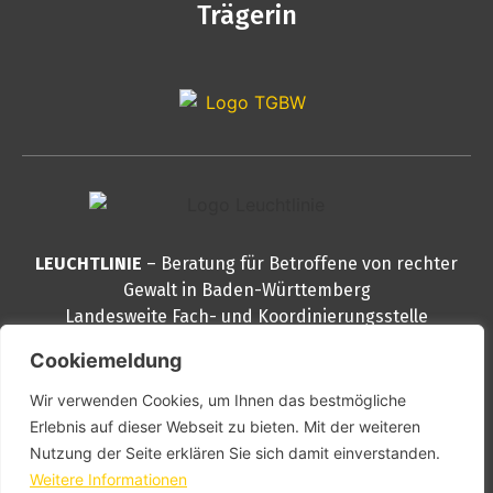
Trägerin
LEUCHTLINIE
– Beratung für Betroffene von rechter
Gewalt in Baden-Württemberg
Landesweite Fach- und Koordinierungsstelle
Reinsburgstraße 82
Cookiemeldung
70178 Stuttgart
Wir verwenden Cookies, um Ihnen das bestmögliche
Telefon
0711 – 888 999 30
Erlebnis auf dieser Webseit zu bieten. Mit der weiteren
E-Mail
info@leuchtlinie.de
Nutzung der Seite erklären Sie sich damit einverstanden.
PGP
kontakt@leuchtlinie.de
Weitere Informationen
Schlüssel downloaden