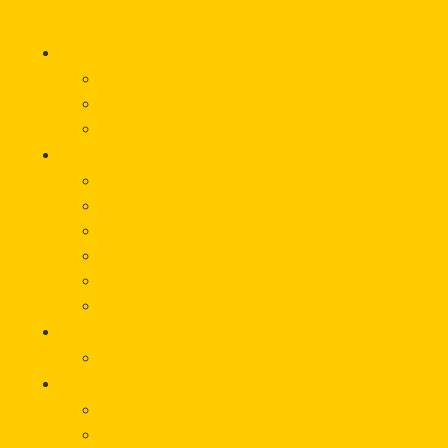
Startseite
Hilfe
Was wir für Sie tun können
Wie wir Sie unterstützen
Vorfall melden
Über uns
Beratung
Onlineberatung
Unterstützung von Betroffeneninitiativen
Träger
Beirat
Werbematerial
Aktuelles
Veranstaltungen
Wissen
Glossar
Links