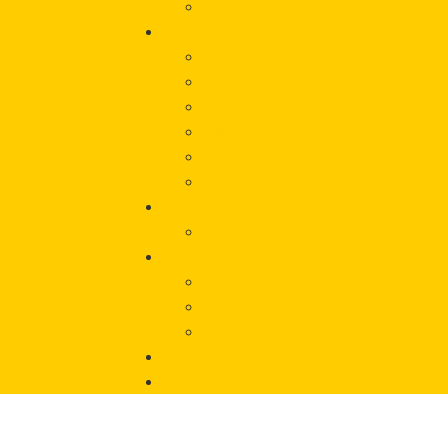
Vorfall melden
Über uns
Beratung
Onlineberatung
Unterstützung von Betroffeneni
Träger
Beirat
Werbematerial
Aktuelles
Veranstaltungen
Wissen
Glossar
Links
Literatur
Chronik
Vorfall melden