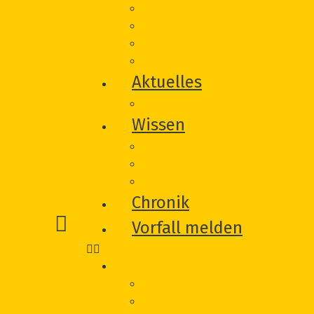
Unterstützung von Betroffeneni
Träger
Beirat
Werbematerial
Aktuelles
Veranstaltungen
Wissen
Glossar
Links
Literatur
Chronik
Vorfall melden
Hilfe
Was wir für Sie tun können
Wie wir Sie unterstützen