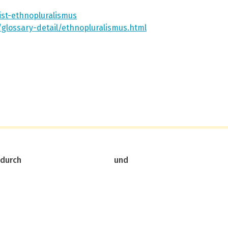
ist-ethnopluralismus
glossary-detail/ethnopluralismus.html
 durch
und