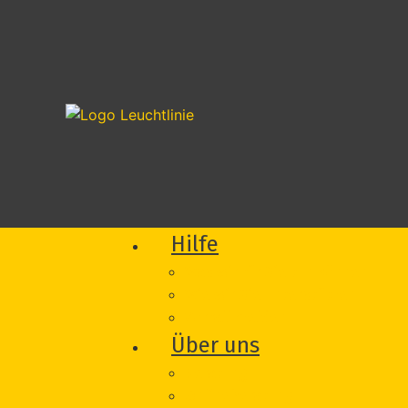
Hilfe
Was wir für Sie tun können
Wie wir Sie unterstützen
Vorfall melden
Über uns
Beratung
Onlineberatung