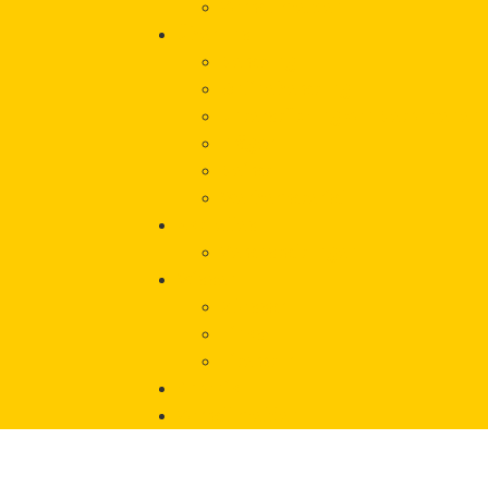
Vorfall melden
Über uns
Beratung
Onlineberatung
Unterstützung von Betroffeneni
Träger
Beirat
Werbematerial
Aktuelles
Veranstaltungen
Wissen
Glossar
Links
Literatur
Chronik
Vorfall melden