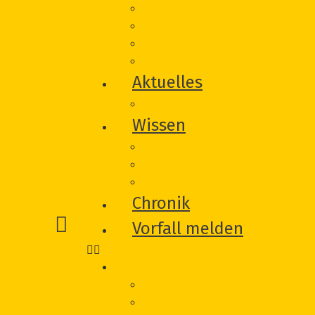
Unterstützung von Betroffeneni
Träger
Beirat
Werbematerial
Aktuelles
Veranstaltungen
Wissen
Glossar
Links
Literatur
Chronik
Vorfall melden
Hilfe
Was wir für Sie tun können
Wie wir Sie unterstützen