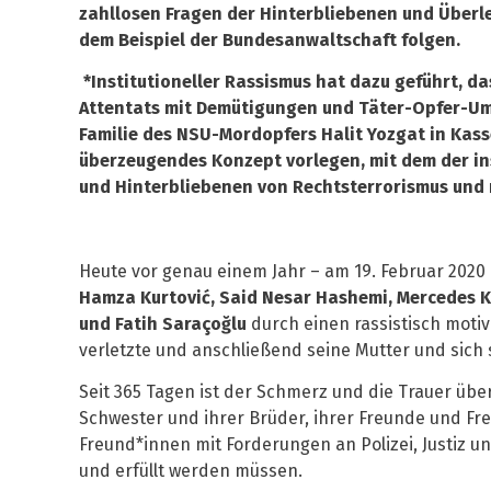
zahllosen Fragen der Hinterbliebenen und Über
dem Beispiel der Bundesanwaltschaft folgen.
*Institutioneller Rassismus hat dazu geführt, 
Attentats mit Demütigungen und Täter-Opfer-Umk
Familie des NSU-Mordopfers Halit Yozgat in Kass
überzeugendes Konzept vorlegen, mit dem der i
und Hinterbliebenen von Rechtsterrorismus und 
Heute vor genau einem Jahr – am 19. Februar 202
Hamza Kurtović, Said Nesar Hashemi, Mercedes Ki
und Fatih Saraçoğlu
durch einen rassistisch moti
verletzte und anschließend seine Mutter und sich s
Seit 365 Tagen ist der Schmerz und die Trauer übe
Schwester und ihrer Brüder, ihrer Freunde und Fr
Freund*innen mit Forderungen an Polizei, Justiz un
und erfüllt werden müssen.