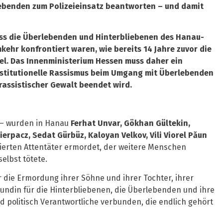
lebenden zum Polizeieinsatz beantworten – und damit
dass die Überlebenden und Hinterbliebenen des Hanau-
ehr konfrontiert waren, wie bereits 14 Jahre zuvor die
el. Das Innenministerium Hessen muss daher ein
nstitutionelle Rassismus beim Umgang mit Überlebenden
rassistischer Gewalt beendet wird.
0 – wurden in Hanau
Ferhat Unvar, Gökhan Gültekin,
erpacz, Sedat Gürbüz, Kaloyan Velkov, Vili Viorel Păun
vierten Attentäter ermordet, der weitere Menschen
elbst tötete.
r die Ermordung ihrer Söhne und ihrer Tochter, ihrer
eundin für die Hinterbliebenen, die Überlebenden und ihre
d politisch Verantwortliche verbunden, die endlich gehört