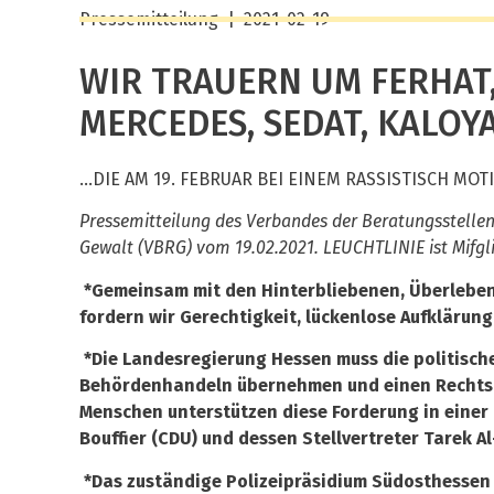
Pressemitteilung
| 2021-02-19
WIR TRAUERN UM FERHAT,
MERCEDES, SEDAT, KALOYAN
…DIE AM 19. FEBRUAR BEI EINEM RASSISTISCH MO
Pressemitteilung des Verbandes der Beratungsstellen 
Gewalt (VBRG) vom 19.02.2021. LEUCHTLINIE ist Mifg
*Gemeinsam mit den Hinterbliebenen, Überlebend
fordern wir Gerechtigkeit, lückenlose Aufklärun
*Die Landesregierung Hessen muss die politische
Behördenhandeln übernehmen und einen Rechtste
Menschen unterstützen diese Forderung in einer 
Bouffier (CDU) und dessen Stellvertreter Tarek A
*Das zuständige Polizeipräsidium Südosthessen 