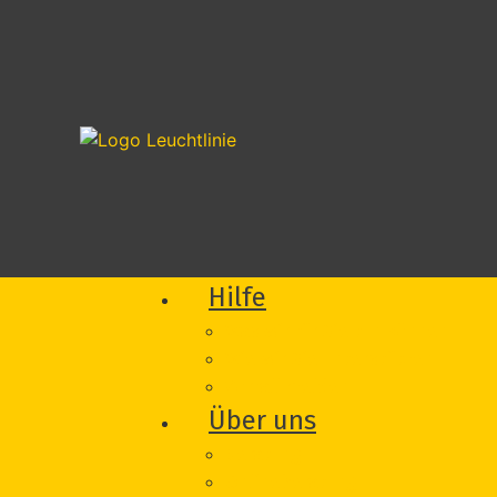
Hilfe
Was wir für Sie tun können
Wie wir Sie unterstützen
Vorfall melden
Über uns
Beratung
Onlineberatung